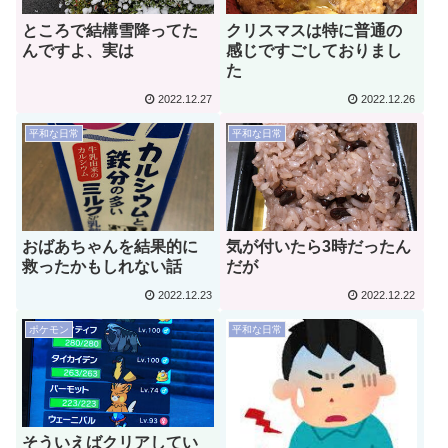
ところで結構雪降ってた
クリスマスは特に普通の
んですよ、実は
感じですごしておりまし
た
2022.12.27
2022.12.26
平和な日常
平和な日常
おばあちゃんを結果的に
気が付いたら3時だったん
救ったかもしれない話
だが
2022.12.23
2022.12.22
ポケモン
平和な日常
そういえばクリアしてい