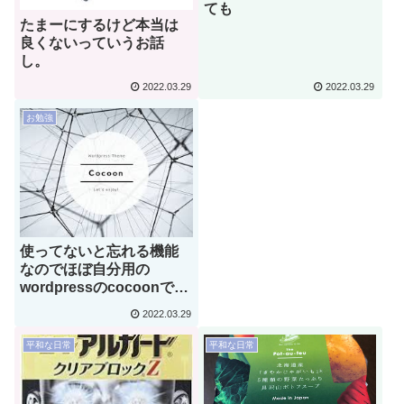
ても
たまーにするけど本当は
良くないっていうお話
し。
2022.03.29
2022.03.29
お勉強
使ってないと忘れる機能
なのでほぼ自分用の
wordpressのcocoonでの
目次の付け方(超初心者用)
2022.03.29
平和な日常
平和な日常