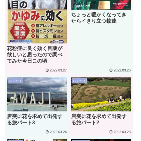
ちょっと暖かくなってき
たらイきり立つ蚊達
花粉症に良く効く目薬が
欲しいと思ったので調べ
てみた今日この頃
2022.03.27
2022.03.26
おでかけ
おでかけ
唐突に花を求めて出発す
唐突に花を求めて出発す
る旅パート3
る旅パート2
2022.03.24
2022.03.23