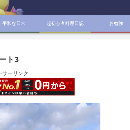
平和な日常
超初心者料理日記
お勉強
ート3
ンサーリンク