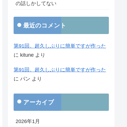
の話しかしてない
最近のコメント
第91回。超久しぶりに簡単ですが作った
に
kitune
より
第91回。超久しぶりに簡単ですが作った
に
パン
より
アーカイブ
2026年1月