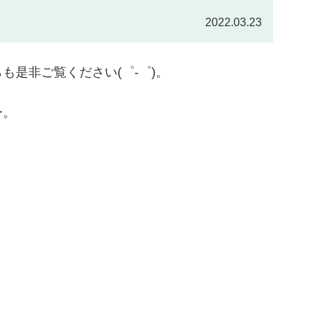
2022.03.23
是非ご覧ください(゜-゜)。
ー。