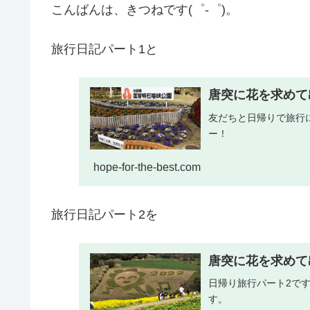
こんばんは、きつねです(゜-゜)。
旅行日記パート1と
唐突に花を求めて
友だちと日帰りで旅行
ー！
hope-for-the-best.com
旅行日記パート2を
唐突に花を求めて
日帰り旅行パート2で
す。